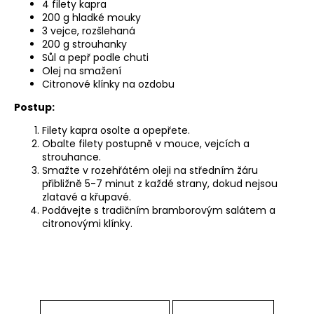
4 filety kapra
a
200 g hladké mouky
3 vejce, rozšlehaná
j
200 g strouhanky
í
Sůl a pepř podle chuti
t
Olej na smažení
Citronové klínky na ozdobu
?
Postup:
Filety kapra osolte a opepřete.
Obalte filety postupně v mouce, vejcích a
strouhance.
HLEDAT
Smažte v rozehřátém oleji na středním žáru
přibližně 5-7 minut z každé strany, dokud nejsou
zlatavé a křupavé.
Podávejte s tradičním bramborovým salátem a
citronovými klínky.