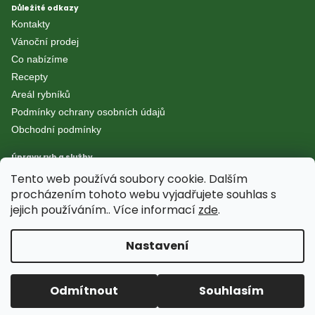
Důležité odkazy
Kontakty
Vánoční prodej
Co nabízíme
Recepty
Areál rybníků
Podmínky ochrany osobních údajů
Obchodní podmínky
Úpravy ryb a služby
Stažení z kůže
Tento web používá soubory cookie. Dalším
Odšupení
procházením tohoto webu vyjadřujete souhlas s
jejich používáním.. Více informací
zde
.
Kuchání
Vakuování
Nastavení
Facebook
Instagram
Odmítnout
Souhlasím
Nastavení cookies
•
©
2026
Pstruhařství Halamíček